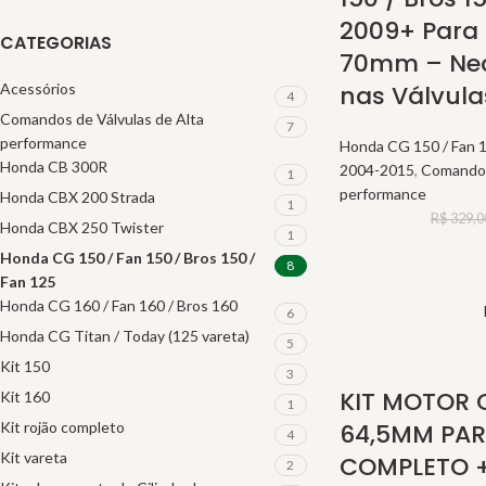
CARRINHO
2009+ Para 
CATEGORIAS
70mm – Nec
Acessórios
nas Válvula
4
Comandos de Válvulas de Alta
7
performance
Honda CG 150 / Fan 1
Honda CB 300R
2004-2015
,
Comandos
1
performance
Honda CBX 200 Strada
1
R$
329,0
Honda CBX 250 Twister
1
Honda CG 150 / Fan 150 / Bros 150 /
8
Fan 125
Honda CG 160 / Fan 160 / Bros 160
6
Honda CG Titan / Today (125 vareta)
5
Kit 150
3
KIT MOTOR 
Kit 160
1
Kit rojão completo
64,5MM PA
4
Kit vareta
COMPLETO 
2