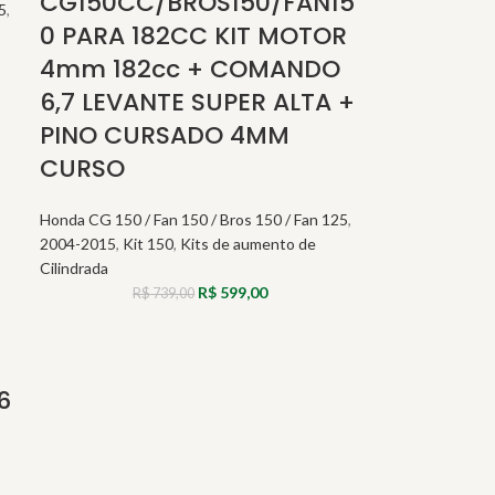
CG150CC/BROS150/FAN15
5
,
0 PARA 182CC KIT MOTOR
4mm 182cc + COMANDO
6,7 LEVANTE SUPER ALTA +
PINO CURSADO 4MM
CURSO
Honda CG 150 / Fan 150 / Bros 150 / Fan 125
,
2004-2015
,
Kit 150
,
Kits de aumento de
Cilindrada
R$
599,00
R$
739,00
6