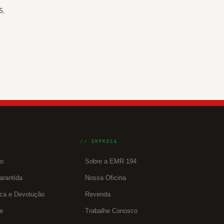
5
,
// EMPRESA
do
Sobre a EMR 194
arantida
Nossa Oficina
oca e Devolução
Revenda
e
Trabalhe Conosco