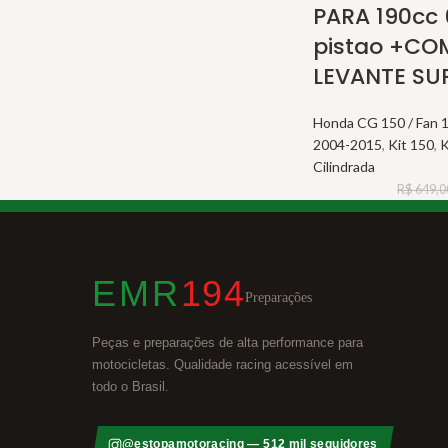
PARA 190cc
pistao +CO
LEVANTE SU
Honda CG 150 / Fan 1
2004-2015
,
Kit 150
,
K
Cilindrada
R$
649,0
EMR
194
Preparações
Peças e preparações de alta performance para
motocicletas. Qualidade racing acessível em
todo o Brasil.
@estopamotoracing — 512 mil seguidores