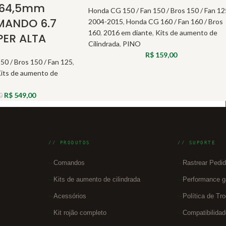
 64,5mm
Honda CG 150 / Fan 150 / Bros 150 / Fan 12
MANDO 6.7
2004-2015
,
Honda CG 160 / Fan 160 / Bros
160
,
2016 em diante
,
Kits de aumento de
PER ALTA
Cilindrada
,
PINO
R$
159,00
50 / Bros 150 / Fan 125
,
its de aumento de
R$
549,00
0
// PRODUTOS
// SUPORTE
Comandos
Rastrear Pedi
Kits de aumento de cilindrada
Performance g
Acessórios
Política de Tr
Kit rojão completo
Compatibilidad