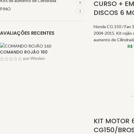
Kits de aumento de Cilindrada
CURSO + E
9
PINO
DISCOS 6 M
1
Honda CG 150 / Fan 1
AVALIAÇÕES RECENTES
2004-2015
,
Kit rojão
aumento de Cilindrad
R$
COMANDO ROJÃO 160
por Weslen
-
KIT MOTOR 
CG150/BROS