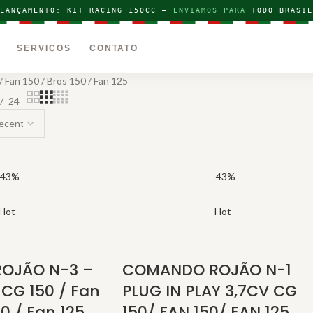
LANÇAMENTO: KIT RACING 150CC —
ENVIAMOS PARA
TODO BRASIL
SERVIÇOS
CONTATO
 Fan 150 / Bros 150 / Fan 125
24
 43%
- 43%
Hot
Hot
OJÃO N-3 –
COMANDO ROJÃO N-1
 CG 150 / Fan
PLUG IN PLAY 3,7CV CG
50 / Fan 125
150/ FAN 150/ FAN 125