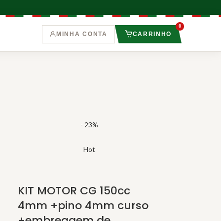
0
MINHA CONTA
CARRINHO
- 23%
Hot
KIT MOTOR CG 150cc
4mm +pino 4mm curso
+embreagem de